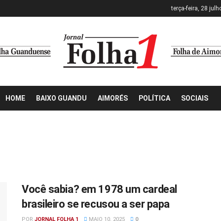
terça-feira, 28 jul
HOME
BAIXO GUANDU
AIMORÉS
POLÍTICA
SOCIAIS
Você sabia? em 1978 um cardeal
brasileiro se recusou a ser papa
POR
JORNAL FOLHA 1
MAIO 10, 2025
0