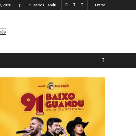
ho, 2026
30
Baixo Guandu
Entrar
°C