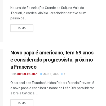
Natural de Estrela (Rio Grande do Sul), no Vale do
Taquari, o cardeal Aloísio Lorscheider esteve a um
passo de ...
DETAILS
LEIA MAIS
Novo papa é americano, tem 69 anos
e considerado progressista, próximo
a Francisco
POR
JORNAL FOLHA 1
MAIO 8, 2025
0
O cardeal dos Estados Unidos Robert Francis Prevost é
o novo papa e escolheu o nome de Leão XIV para liderar
a Igreja Católica. ...
DETAILS
LEIA MAIS