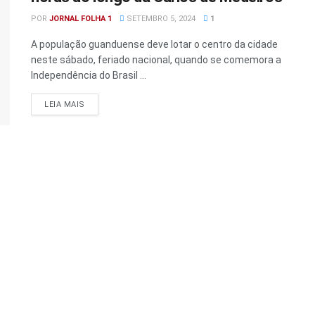
POR
JORNAL FOLHA 1
SETEMBRO 5, 2024
1
A população guanduense deve lotar o centro da cidade
neste sábado, feriado nacional, quando se comemora a
Independência do Brasil ...
DETAILS
LEIA MAIS