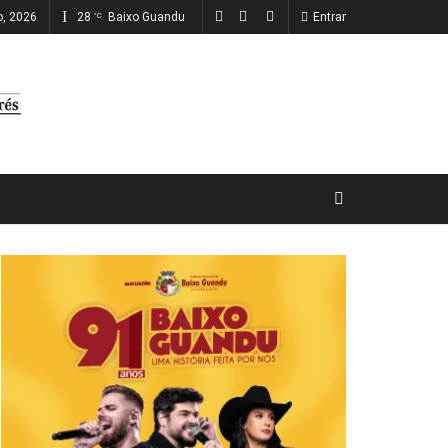
o, 2026
28
Baixo Guandu
Entrar
°C