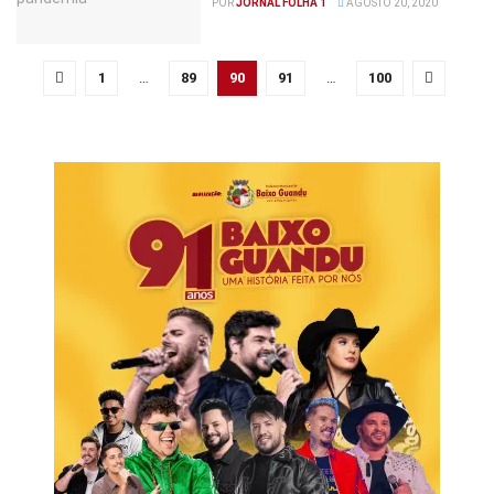
POR
JORNAL FOLHA 1
AGOSTO 20, 2020
1
…
89
90
91
…
100