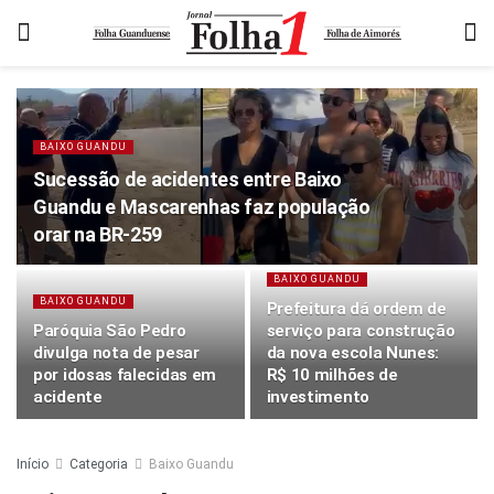
BAIXO GUANDU
Sucessão de acidentes entre Baixo
Guandu e Mascarenhas faz população
orar na BR-259
BAIXO GUANDU
BAIXO GUANDU
Prefeitura dá ordem de
Paróquia São Pedro
serviço para construção
divulga nota de pesar
da nova escola Nunes:
por idosas falecidas em
R$ 10 milhões de
acidente
investimento
Início
Categoria
Baixo Guandu