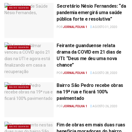
Secretário Nésio Fernandes: “da
BAIXO GUANDU
pandemia emergirá uma saúde
pública forte e resolutiva”
POR
JORNAL FOLHA 1
AGOSTO 31, 2020
Feirante guanduense relata
BAIXO GUANDU
drama da COVID em 21 dias de
UTI: “Deus me deu uma nova
chance”
POR
JORNAL FOLHA 1
AGOSTO 28, 2020
Bairro São Pedro recebe obras
BAIXO GUANDU
na 19ª rua e ficará 100%
pavimentado
POR
JORNAL FOLHA 1
AGOSTO 26, 2020
Fim de obras em mais duas ruas
BAIXO GUANDU
beneficia moradores do bairro