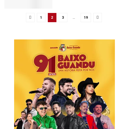
1
2
3
…
19