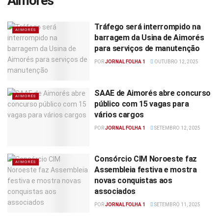
Aimorés
Tráfego será interrompido na
AIMORÉS
barragem da Usina de Aimorés
para serviços de manutenção
POR
JORNAL FOLHA 1
OUTUBRO 12, 2025
SAAE de Aimorés abre concurso
AIMORÉS
público com 15 vagas para
vários cargos
POR
JORNAL FOLHA 1
SETEMBRO 12, 2025
Consórcio CIM Noroeste faz
AIMORÉS
Assembleia festiva e mostra
novas conquistas aos
associados
POR
JORNAL FOLHA 1
SETEMBRO 11, 2025