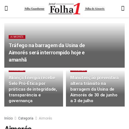
AIMORÉS
Tráfego na barragem da Usina de
Aimorés será interrompido hoje e
amanhã
AIMORÉS
AIMORÉS
Aliança Energia recebe
Manutenção preventiva
Selo Pró-Ética por
altera trânsito na
práticas de integridade,
barragem da Usina de
transparência e
Aimorés de 30 de junho
governança
a 3 de julho
Início
Categoria
Aimorés