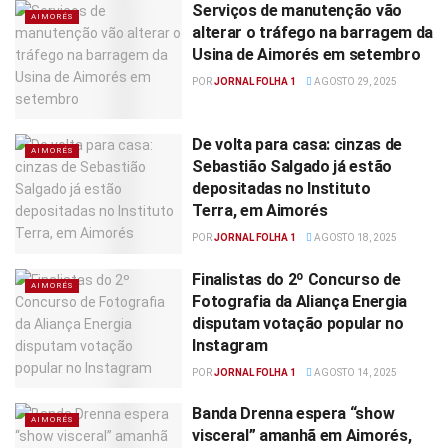
Serviços de manutenção vão
AIMORÉS
alterar o tráfego na barragem da
Usina de Aimorés em setembro
POR
JORNAL FOLHA 1
AGOSTO 29, 2025
De volta para casa: cinzas de
AIMORÉS
Sebastião Salgado já estão
depositadas no Instituto
Terra, em Aimorés
POR
JORNAL FOLHA 1
AGOSTO 18, 2025
Finalistas do 2º Concurso de
AIMORÉS
Fotografia da Aliança Energia
disputam votação popular no
Instagram
POR
JORNAL FOLHA 1
AGOSTO 14, 2025
Banda Drenna espera “show
AIMORÉS
visceral” amanhã em Aimorés,