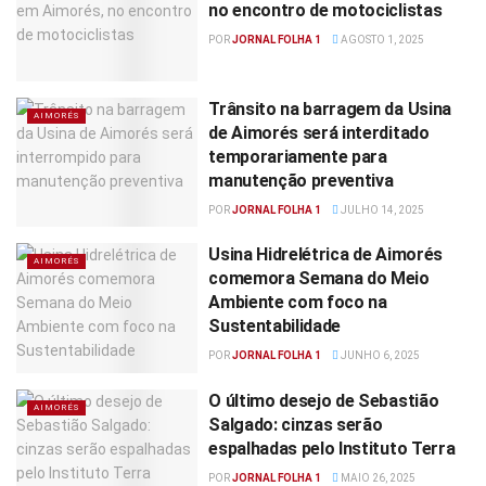
no encontro de motociclistas
POR
JORNAL FOLHA 1
AGOSTO 1, 2025
Trânsito na barragem da Usina
AIMORÉS
de Aimorés será interditado
temporariamente para
manutenção preventiva
POR
JORNAL FOLHA 1
JULHO 14, 2025
Usina Hidrelétrica de Aimorés
AIMORÉS
comemora Semana do Meio
Ambiente com foco na
Sustentabilidade
POR
JORNAL FOLHA 1
JUNHO 6, 2025
O último desejo de Sebastião
AIMORÉS
Salgado: cinzas serão
espalhadas pelo Instituto Terra
POR
JORNAL FOLHA 1
MAIO 26, 2025