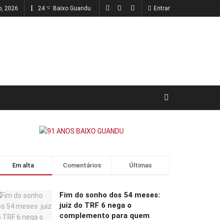
o, 2026
24
Baixo Guandu
Entrar
°C
Em alta
Comentários
Últimas
Fim do sonho dos 54 meses:
juiz do TRF 6 nega o
complemento para quem