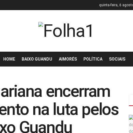
quinta-feira, 6 agost
HOME
BAIXO GUANDU
AIMORÉS
POLÍTICA
SOCIAIS
Mariana encerram
nto na luta pelos
ixo Guandu