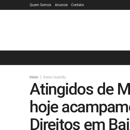
Quem Somos
Anuncie
Contato
Início
Baixo Guandu
Atingidos de 
hoje acampame
Direitos em Ba