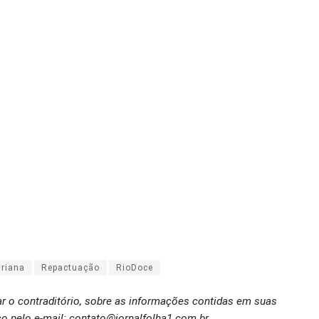
riana
Repactuação
RioDoce
ar o contraditório, sobre as informações contidas em suas
o pelo e-mail: contato@jornalfolha1.com.br