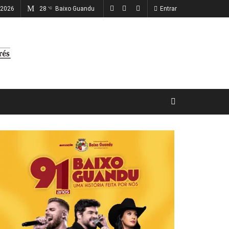
, 2026
28
Baixo Guandu
Entrar
°C