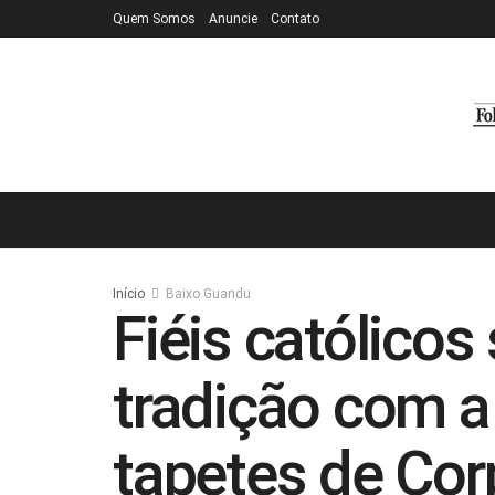
Quem Somos
Anuncie
Contato
Início
Baixo Guandu
Fiéis católico
tradição com a
tapetes de Cor