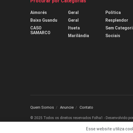
Procurar por Categorias
Aimorés
Geral
Política
Baixo Guandu
Geral
Resplendor
CASO
Itueta
Sem Categori
SAMARCO
Marilândia
Sociais
Quem Somos
Anuncie
Contato
© 2025 Todos os direitos reservados Folha1 - Desenvolvido po
Esse website utiliza coo