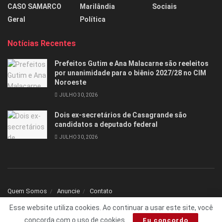
CASO SAMARCO
Marilândia
Sociais
Geral
Política
Notícias Recentes
Prefeitos Gutim e Ana Malacarne são reeleitos
por unanimidade para o biênio 2027/28 no CIM
Noroeste
JULHO 30, 2026
Dois ex-secretários de Casagrande são
candidatos a deputado federal
JULHO 30, 2026
Quem Somos
Anuncie
Contato
Esse website utiliza cookies. Ao continuar a usar este site, você
© 2025 Todos os direitos reservados Folha1 - Desenvolvido por
dNNr Dev
concorda com o uso de cookies.
Eu concordo