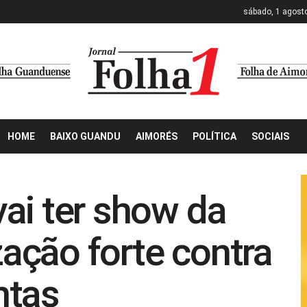
sábado, 1 agost
HOME
BAIXO GUANDU
AIMORÉS
POLÍTICA
SOCIAIS
ai ter show da
ização forte contra
ntas