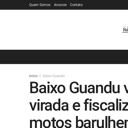
Quem Somos
Anuncie
Contato
Início
Baixo Guandu
Baixo Guandu v
virada e fiscal
motos barulhe