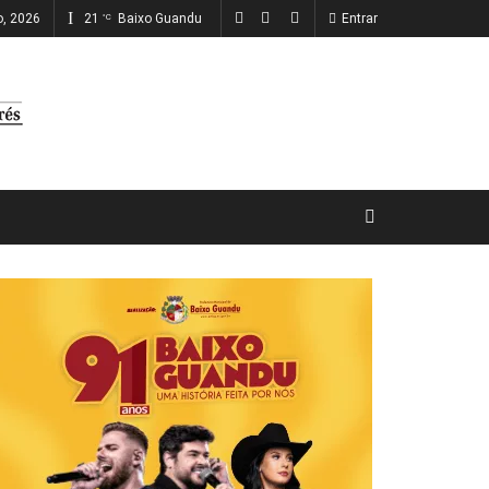
o, 2026
21
Baixo Guandu
Entrar
°C