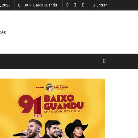
o, 2026
30
Baixo Guandu
Entrar
°C