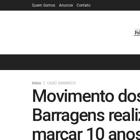
Quem Somos
Anuncie
Contato
Início
CASO SAMARCO
Movimento dos
Barragens real
marcar 10 ano