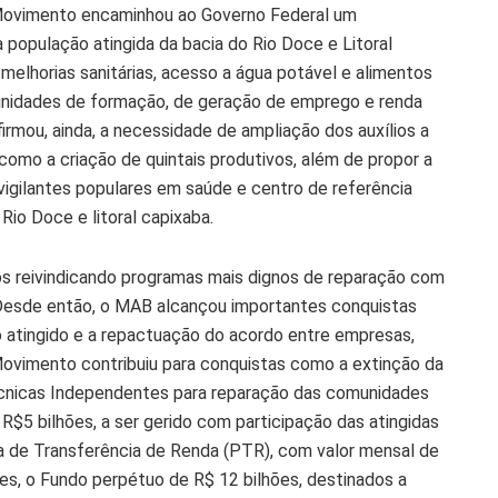
O Movimento encaminhou ao Governo Federal um
população atingida da bacia do Rio Doce e Litoral
lhorias sanitárias, acesso a água potável e alimentos
tunidades de formação, de geração de emprego e renda
rmou, ainda, a necessidade de ampliação dos auxílios a
como a criação de quintais produtivos, além de propor a
vigilantes populares em saúde e centro de referência
Rio Doce e litoral capixaba.
os reivindicando programas mais dignos de reparação com
s. Desde então, o MAB alcançou importantes conquistas
 atingido e a repactuação do acordo entre empresas,
Movimento contribuiu para conquistas como a extinção da
écnicas Independentes para reparação das comunidades
R$5 bilhões, a ser gerido com participação das atingidas
a de Transferência de Renda (PTR), com valor mensal de
res, o Fundo perpétuo de R$ 12 bilhões, destinados a