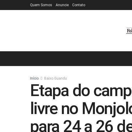
Quem Somos
Anuncie
Contato
Início
Baixo Guandu
Etapa do camp
livre no Monjol
para 24 a 26 d