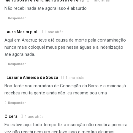
Maria José Ferreira Maria José Ferreira
1 ano atrás
Não recebi nada até agora isso é absurdo
Responder
Laura Marim piol
1 ano atrás
Aqui em Aracruz teve até causa de morte pela contaminação
nunca mais coloquei meus pés nessa águas e a indenização
até agora nada.
Responder
. Luziane Almeida de Souza
1 ano atrás
Boa tarde sou moradora de Conceição da Barra e a maioria já
recebeu muita gente ainda não .eu mesmo sou uma
Responder
Cicera
1 ano atrás
Eu estive aqui todo tempo fiz a inscrição não recebi a primeira
vez não recebi nem um centavo isso e mentira algumas