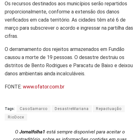
Os recursos destinados aos municípios serão repartidos
proporcionalmente, conforme a extensão dos danos
verificados em cada território. As cidades têm até 6 de
março para subscrever o acordo e ingressar na partilha das
cifras.
O derramamento dos rejeitos armazenados em Fundão
causou a morte de 19 pessoas. O desastre destruiu os
distritos de Bento Rodrigues e Paracatu de Baixo e deixou
danos ambientais ainda incalculáveis.
FONTE:
www.ofator.com.br
Tags:
CasoSamarco
DesastreMariana
Repactuação
RioDoce
O
Jornalfolha1
está sempre disponível para aceitar o
contraditório, sobre as informações contidas em suas