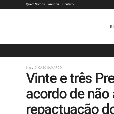
Quem Somos
Anuncie
Contato
Início
CASO SAMARCO
Vinte e três Pr
acordo de não
repactuação d