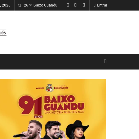
o, 2026
26
Baixo Guandu
Entrar
°C