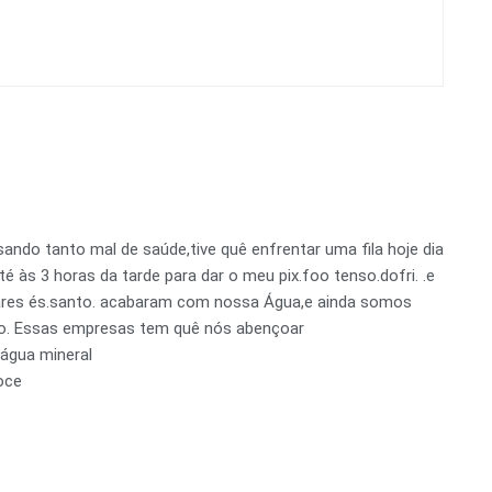
ssando tanto mal de saúde,tive quê enfrentar uma fila hoje dia
 às 3 horas da tarde para dar o meu pix.foo tenso.dofri. .e
ares és.santo. acabaram com nossa Água,e ainda somos
udo. Essas empresas tem quê nós abençoar
água mineral
oce