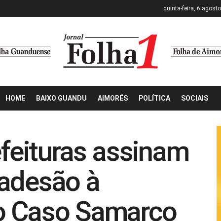
quinta-feira, 6 agost
HOME
BAIXO GUANDU
AIMORÉS
POLÍTICA
SOCIAIS
efeituras assinam
 adesão à
o Caso Samarco