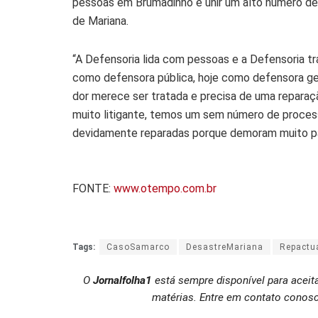
pessoas em Brumadinho e unir um alto número de 
de Mariana.
“A Defensoria lida com pessoas e a Defensoria tr
como defensora pública, hoje como defensora ger
dor merece ser tratada e precisa de uma reparaç
muito litigante, temos um sem número de proces
devidamente reparadas porque demoram muito par
FONTE:
www.otempo.com.br
Tags:
CasoSamarco
DesastreMariana
Repactu
O
Jornalfolha1
está sempre disponível para aceit
matérias. Entre em contato conosc