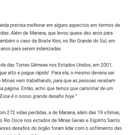
l ainda precisa melhorar em alguns aspectos em termos de
dias. Além de Mariana, que levou quase dez anos para
ambém o caso da Boate Kiss, no Rio Grande do Sul, em
 anos para serem indenizadas.
eda das Torres Gêmeas nos Estados Unidos, em 2001,
e alto e pague rápido’. Para ela, o mesmo deveria ser
de Minas vem trabalhando, para que as pessoas recebam
ssa página. Então, acho que temos que caminhar de um
 Esse é o nosso grande desafio hoje.”
m 272 vidas perdidas, a de Mariana, além das 19 vítimas,
do Rio Doce nos estados de Minas Gerais e Espírito Santo.
aiores desafios do órgão foram lidar com o sofrimento das