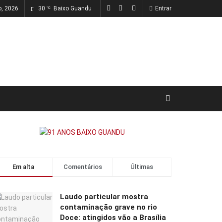
o, 2026
30
Baixo Guandu
Entrar
°C
Em alta
Comentários
Últimas
Laudo particular mostra
contaminação grave no rio
Doce: atingidos vão a Brasília