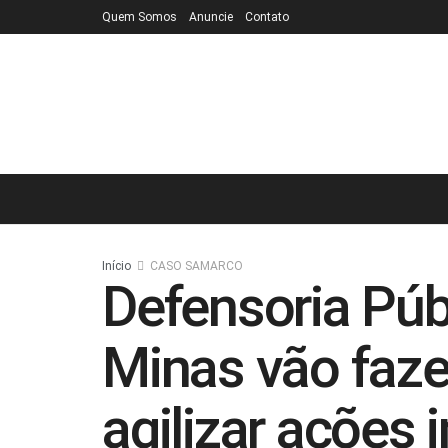
Quem Somos
Anuncie
Contato
Início
CASO SAMARCO
Defensoria Púb
Minas vão faze
agilizar ações 