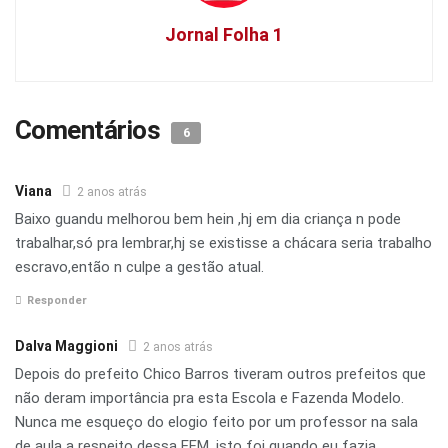
Jornal Folha 1
Comentários
6
Viana
2 anos atrás
Baixo guandu melhorou bem hein ,hj em dia criança n pode
trabalhar,só pra lembrar,hj se existisse a chácara seria trabalho
escravo,então n culpe a gestão atual.
Responder
Dalva Maggioni
2 anos atrás
Depois do prefeito Chico Barros tiveram outros prefeitos que
não deram importância pra esta Escola e Fazenda Modelo.
Nunca me esqueço do elogio feito por um professor na sala
de aula a respeito dessa EFM, isto foi quando eu fazia