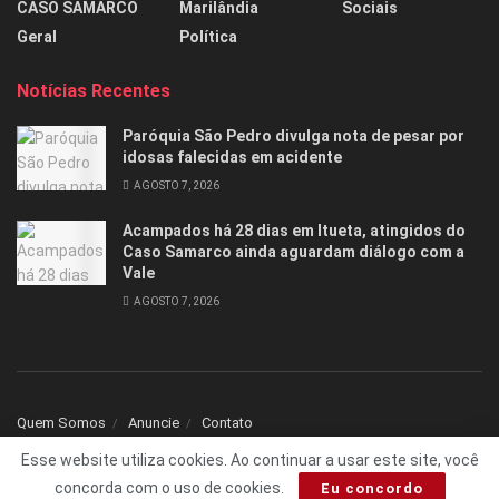
CASO SAMARCO
Marilândia
Sociais
Geral
Política
Notícias Recentes
Paróquia São Pedro divulga nota de pesar por
idosas falecidas em acidente
AGOSTO 7, 2026
Acampados há 28 dias em Itueta, atingidos do
Caso Samarco ainda aguardam diálogo com a
Vale
AGOSTO 7, 2026
Quem Somos
Anuncie
Contato
Esse website utiliza cookies. Ao continuar a usar este site, você
© 2025 Todos os direitos reservados Folha1 - Desenvolvido por
dNNr Dev
concorda com o uso de cookies.
Eu concordo