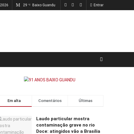
 2026
29
Baixo Guandu
Entrar
°C
Em alta
Comentários
Últimas
Laudo particular mostra
contaminação grave no rio
Doce: atingidos vão a Brasília