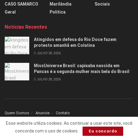
CASO SAMARCO
Marilândia
Sociais
Geral
Política
Notícias Recentes
Atingidos em defesa do Rio Doce fazem
protesto amanhã em Colatina
JULHO 28, 2026
MissUniverse Brasil: capixaba nascida em
Pancas é a segunda mulher mais bela do Brasil
JULHO 28, 2026
Quem Somos
Anuncie
Contato
Esse website utiliza cookies. Ao continuar a usar este site, você
© 2025 Todos os direitos reservados Folha1 - Desenvolvido por
dNNr Dev
concorda com o uso de cookies.
Eu concordo