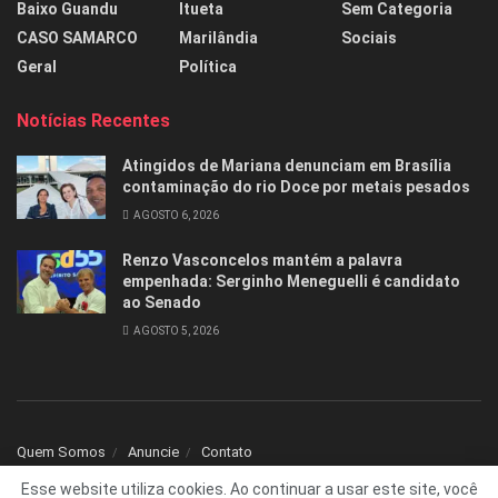
Baixo Guandu
Itueta
Sem Categoria
CASO SAMARCO
Marilândia
Sociais
Geral
Política
Notícias Recentes
Atingidos de Mariana denunciam em Brasília
contaminação do rio Doce por metais pesados
AGOSTO 6, 2026
Renzo Vasconcelos mantém a palavra
empenhada: Serginho Meneguelli é candidato
ao Senado
AGOSTO 5, 2026
Quem Somos
Anuncie
Contato
Esse website utiliza cookies. Ao continuar a usar este site, você
© 2025 Todos os direitos reservados Folha1 - Desenvolvido por
dNNr Dev