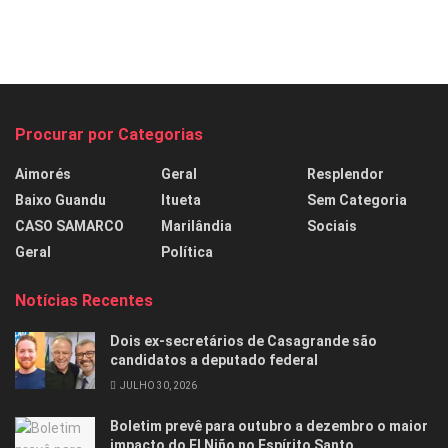
Procurar por Categorias
Aimorés
Geral
Resplendor
Baixo Guandu
Itueta
Sem Categoria
CASO SAMARCO
Marilândia
Sociais
Geral
Política
Notícias Recentes
Dois ex-secretários de Casagrande são
candidatos a deputado federal
JULHO 30, 2026
Boletim prevê para outubro a dezembro o maior
impacto do El Niño no Espírito Santo