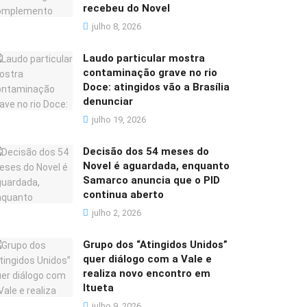
recebeu do Novel
julho 8, 2026
Laudo particular mostra
contaminação grave no rio
Doce: atingidos vão a Brasília
denunciar
julho 19, 2026
Decisão dos 54 meses do
Novel é aguardada, enquanto
Samarco anuncia que o PID
continua aberto
julho 2, 2026
Grupo dos “Atingidos Unidos”
quer diálogo com a Vale e
realiza novo encontro em
Itueta
julho 9, 2026