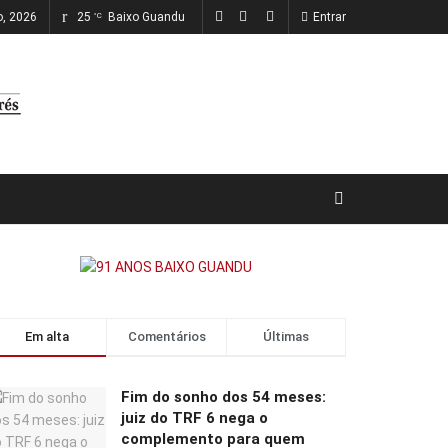
o, 2026
25
Baixo Guandu
Entrar
°C
Em alta
Comentários
Últimas
Fim do sonho dos 54 meses:
juiz do TRF 6 nega o
complemento para quem