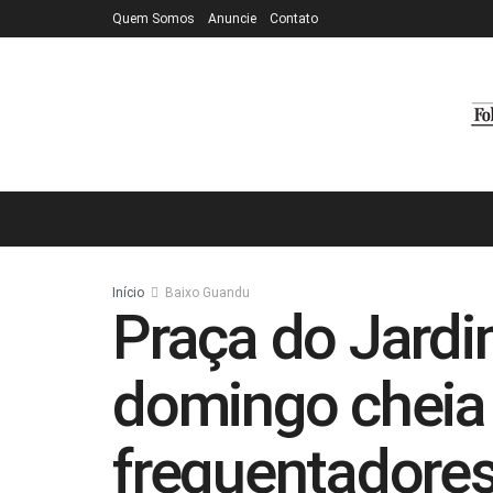
Quem Somos
Anuncie
Contato
Início
Baixo Guandu
Praça do Jardi
domingo cheia 
frequentadore