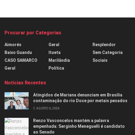
Procurar por Categorias
Aimorés
Geral
Resplendor
Baixo Guandu
Itueta
Sem Categoria
CASO SAMARCO
Marilândia
Sociais
Geral
Política
Notícias Recentes
Atingidos de Mariana denunciam em Brasília
contaminação do rio Doce por metais pesados
AGOSTO 6, 2026
Renzo Vasconcelos mantém a palavra
empenhada: Serginho Meneguelli é candidato
ao Senado