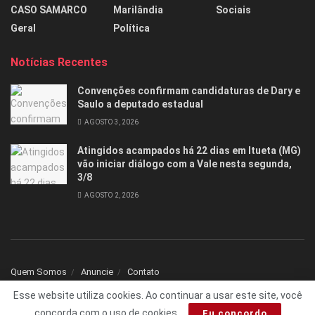
CASO SAMARCO
Marilândia
Sociais
Geral
Política
Notícias Recentes
Convenções confirmam candidaturas de Dary e
Saulo a deputado estadual
AGOSTO 3, 2026
Atingidos acampados há 22 dias em Itueta (MG)
vão iniciar diálogo com a Vale nesta segunda,
3/8
AGOSTO 2, 2026
Quem Somos
Anuncie
Contato
Esse website utiliza cookies. Ao continuar a usar este site, você
© 2025 Todos os direitos reservados Folha1 - Desenvolvido por
dNNr Dev
concorda com o uso de cookies.
Eu concordo