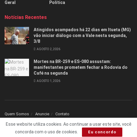
Geral
Política
Notícias Recentes
Atingidos acampados há 22 dias em Itueta (MG)
vão iniciar diálogo com a Vale nesta segunda,
3/8
AGOSTO 2, 2026
Mortes na BR-259 e ES-080 assustam:
manifestantes prometem fechar a Rodovia do
Café na segunda
AGOSTO 1, 2026
Quem Somos
Anuncie
Contato
Esse website utiliza cookies. Ao continuar a usar este site, você
© 2025 Todos os direitos reservados Folha1 - Desenvolvido por
dNNr Dev
concorda com o uso de cookies.
Eu concordo