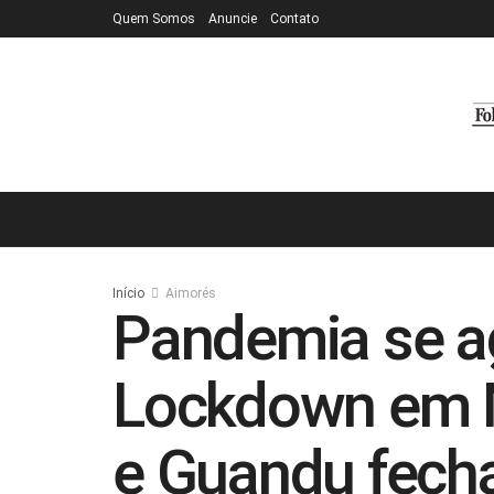
Quem Somos
Anuncie
Contato
Início
Aimorés
Pandemia se a
Lockdown em 
e Guandu fech