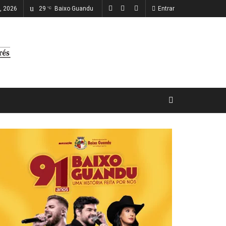
o, 2026
29
Baixo Guandu
Entrar
°C