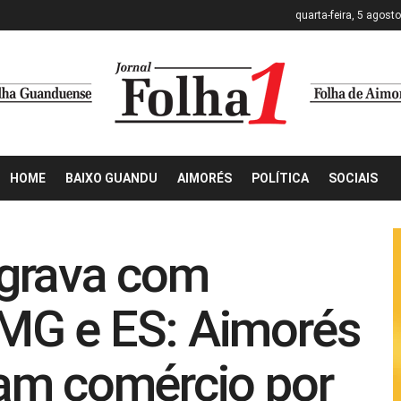
quarta-feira, 5 agost
HOME
BAIXO GUANDU
AIMORÉS
POLÍTICA
SOCIAIS
grava com
MG e ES: Aimorés
am comércio por