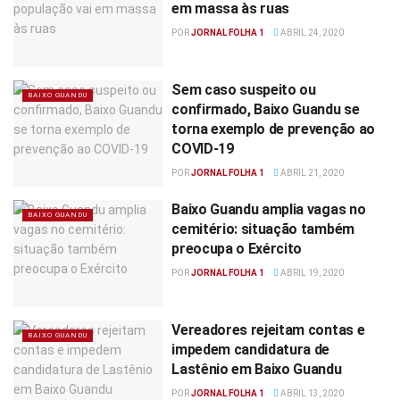
em massa às ruas
POR
JORNAL FOLHA 1
ABRIL 24, 2020
Sem caso suspeito ou
BAIXO GUANDU
confirmado, Baixo Guandu se
torna exemplo de prevenção ao
COVID-19
POR
JORNAL FOLHA 1
ABRIL 21, 2020
Baixo Guandu amplia vagas no
BAIXO GUANDU
cemitério: situação também
preocupa o Exército
POR
JORNAL FOLHA 1
ABRIL 19, 2020
Vereadores rejeitam contas e
BAIXO GUANDU
impedem candidatura de
Lastênio em Baixo Guandu
POR
JORNAL FOLHA 1
ABRIL 13, 2020