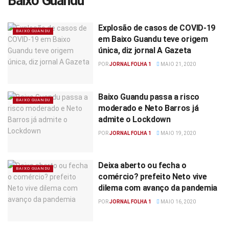
Baixo Guandu
Explosão de casos de COVID-19
BAIXO GUANDU
em Baixo Guandu teve origem
única, diz jornal A Gazeta
POR
JORNAL FOLHA 1
MAIO 21, 2020
Baixo Guandu passa a risco
BAIXO GUANDU
moderado e Neto Barros já
admite o Lockdown
POR
JORNAL FOLHA 1
MAIO 19, 2020
Deixa aberto ou fecha o
BAIXO GUANDU
comércio? prefeito Neto vive
dilema com avanço da pandemia
POR
JORNAL FOLHA 1
MAIO 16, 2020