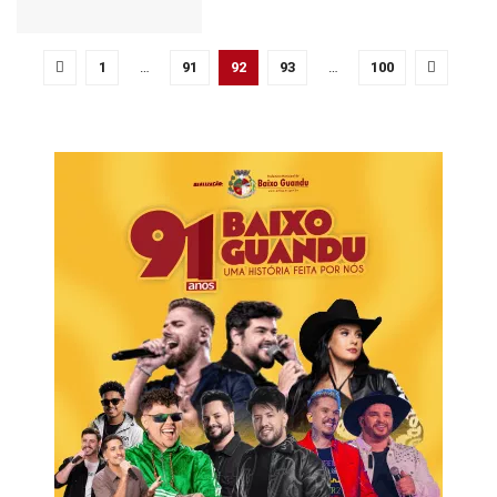
1
…
91
92
93
…
100