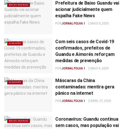
Prefeitura de Baixo Guandu vai
BAIXO GUANDU
acionar judicialmente quem
espalha Fake News
POR
JORNAL FOLHA 1
MAIO 6, 2020
Com seis casos de Covid-19
AIMORÉS
confirmados, prefeitos de
Guandu e Aimorés reforçam
medidas de prevenção
POR
JORNAL FOLHA 1
MAIO 4, 2020
Máscaras da China
AIMORÉS
contaminadas: mentira gera
pânico na internet
POR
JORNAL FOLHA 1
ABRIL 27, 2020
Coronavírus: Guandu continua
BAIXO GUANDU
sem casos, mas população vai