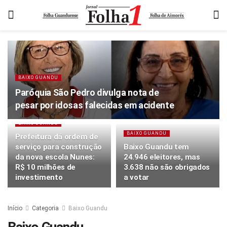
BAIXO GUANDU
Paróquia São Pedro divulga nota de
pesar por idosas falecidas em acidente
BAIXO GUANDU
BAIXO GUANDU
Prefeitura dá ordem de
serviço para construção
Baixo Guandu tem
da nova escola Nunes:
24.946 eleitores, mas
R$ 10 milhões de
3.638 não são obrigados
investimento
a votar
Início
Categoria
Baixo Guandu